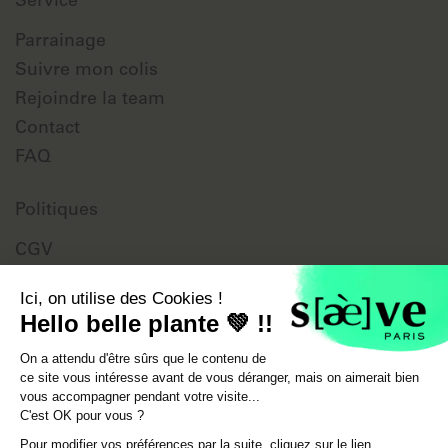
Service
Parrainage
Suivre mon colis
Rejoindre la team
Contact
FAQ
Politiques
CGV
Données personnelles
Ici, on utilise des Cookies !
Mentions légales
Hello belle plante 💚 !!
Livraison
On a attendu d'être sûrs que le contenu de
ce site vous intéresse avant de vous déranger, mais on aimerait bien
vous accompagner pendant votre visite...
C'est OK pour vous ?
Email
Instagram
TikTok
YouTube
Pour modifier vos préférences par la suite, cliquez sur le lien