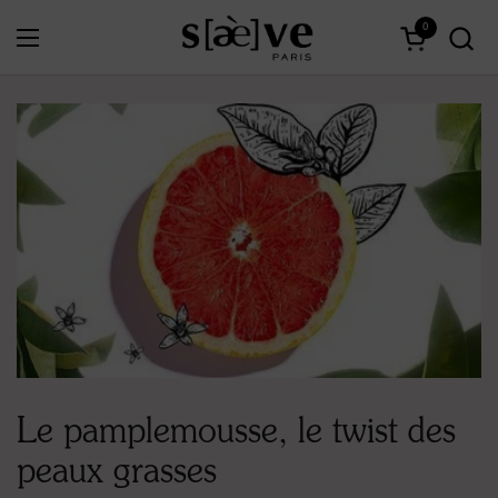
Passer au contenu
0
Ouvrir le menu
Ouvrir le 
Le pamplemousse, le twist des
peaux grasses