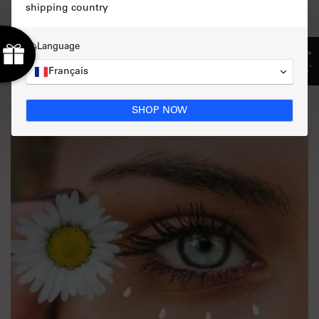
shipping country
Language
Facebook
X (Twitter)
Pinterest
Retour
Avis
Français
More articles
SHOP NOW