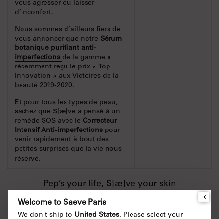
vous agresser ou laisser
d’inconfort.
Nous sommes d’ailleurs fiers de
vous annoncer que notre
Sérum
botanique purifiant anti-
imperfections
de la gamme a
récemment reçu le prix « Top
Innovation » aux Victoires de la
beauté 2019-2020.
Et pour tous les types de peau,
sachez que S[æ]ve a pensé à un
remède SOS avec le
Correcteur
Intensif Anti-imperfections
pour
venir rapidement à bout des
petites surprises que la vie nous
.
réserve
Pep’s your life, S[æ]ve your skin
Welcome to Saeve Paris
La T[æ]m
We don't ship to
United States
. Please select your