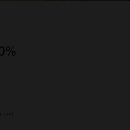
10%
s, and