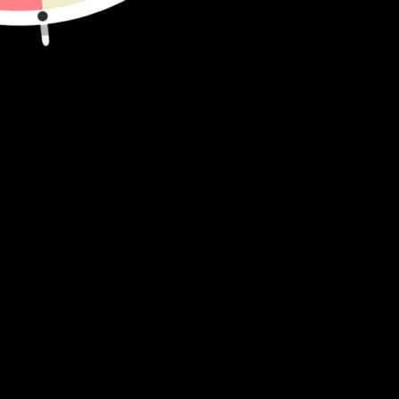
Su
S
Be th