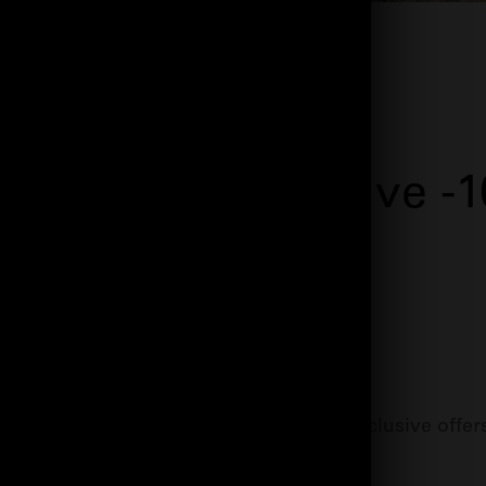
bscribe and receive -
UBMIT
e first to know about our latest news, exclusive offer
tips for healthy skin!