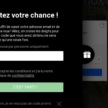
tez votre chance !
suffit de saisir votre adresse email et de
Welcome to Saeve Paris
la roue ! Allez, on croise les doigts pour
We don't ship to
United States
. Please select your
Le code que vous avez obtenu ne sera
shipping country
le qu'une seule fois.
 essai par personne uniquement.
Language
Français
cepte les conditions et j'ai lu notre
SHOP NOW
tique de
confidentialité
.
C'EST PARTI !
on, je ne veux pas de code promo