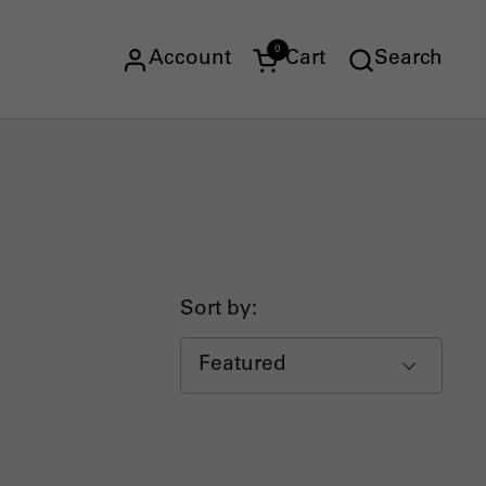
0
Account
Cart
Search
Open cart
Sort by: