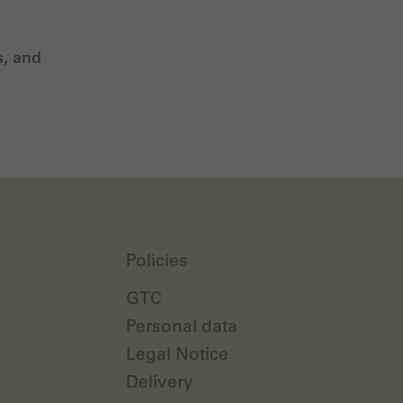
s, and
Policies
GTC
Personal data
Legal Notice
Delivery