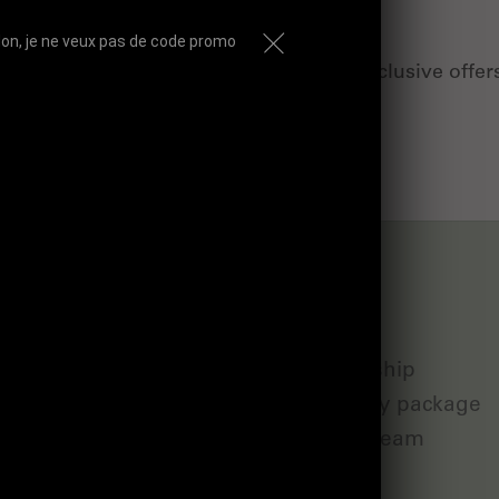
on, je ne veux pas de code promo
e first to know about our latest news, exclusive offer
tips for healthy skin!
n
Service
ctions &amp; dilated
Sponsorship
Follow my package
ots &amp; dull
Join the team
ion
Contact
p; dehydrated skin