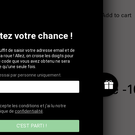
Add to cart
Add to cart
tez votre chance !
suffit de saisir votre adresse email et de
la roue ! Allez, on croise les doigts pour
Le code que vous avez obtenu ne sera
le qu'une seule fois.
 essai par personne uniquement.
bscribe and receive -
cepte les conditions et j'ai lu notre
tique de
confidentialité
.
C'EST PARTI !
UBMIT