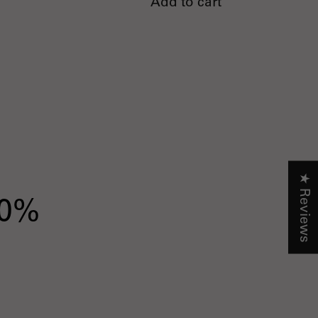
Add to cart
★ Reviews
10%