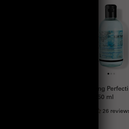
g Re-Hydrating Mist
Moisturizing Perfect
l
Lotion – 250 ml
138 reviews
26 review
16.20€