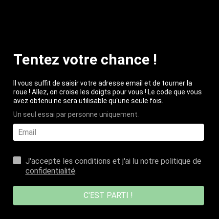
Skip to content
0
Open menu
Open cart
Categories
Tentez votre chance !
Filter and sort
Showing 56 products
Il vous suffit de saisir votre adresse email et de tourner la
roue ! Allez, on croise les doigts pour vous ! Le code que vous
avez obtenu ne sera utilisable qu'une seule fois.
-20%
Un seul essai par personne uniquement.
J'accepte les conditions et j'ai lu notre politique de
confidentialité
.
C'EST PARTI !
Anti-Imperfection
Anti-Dark Spot